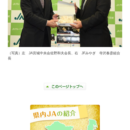
（写真）左 JA宮城中央会佐野和夫会長、右 JFみやぎ 寺沢春彦組合
長