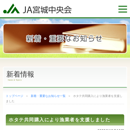
トップページ
ＪＡグループ宮城
もっと食べよう宮城
新着情報
News & Topics
宮城の農業情報
トップページ
＞
新着・重要なお知らせ一覧
＞
ホタテ共同購入により漁業者を支援し
ました
ホタテ共同購入により漁業者を支援しました
ＪＡ直売所・介護施設マップ
新着・重要なお知らせ一覧