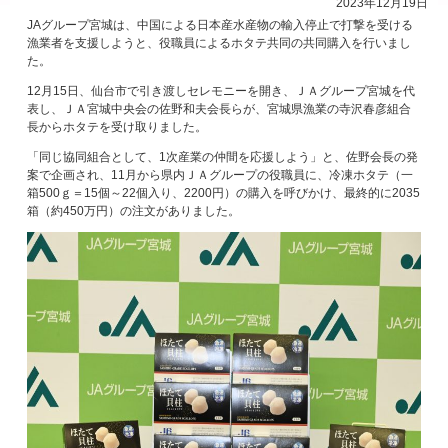
2023年12月19日
JAグループ宮城は、中国による日本産水産物の輸入停止で打撃を受ける
サイトマップ
漁業者を支援しようと、役職員によるホタテ共同の共同購入を行いまし
た。
12月15日、仙台市で引き渡しセレモニーを開き、ＪＡグループ宮城を代
表し、ＪＡ宮城中央会の佐野和夫会長らが、宮城県漁業の寺沢春彦組合
長からホタテを受け取りました。
「同じ協同組合として、1次産業の仲間を応援しよう」と、佐野会長の発
案で企画され、11月から県内ＪＡグループの役職員に、冷凍ホタテ（一
箱500ｇ＝15個～22個入り、2200円）の購入を呼びかけ、最終的に2035
箱（約450万円）の注文がありました。