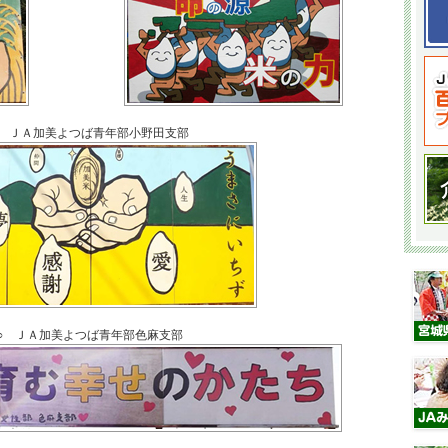
○ ＪＡ加美よつば青年部小野田支部
○ ＪＡ加美よつば青年部色麻支部