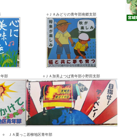
部
○ＪＡみどりの青年部南郷支部
青年部
○ＪＡ加美よつば青年部小野田支部
○ ＪＡ栗っこ若柳地区青年部