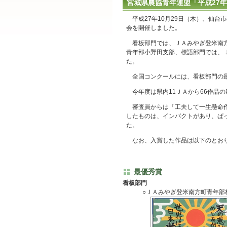
宮城県農協青年連盟「平成27
平成27年10月29日（木）、仙台
会を開催しました。
看板部門では、ＪＡみやぎ登米南方
青年部小野田支部、標語部門では、
た。
全国コンクールには、看板部門の最
今年度は県内11ＪＡから66作品の
審査員からは「工夫して一生懸命作
したものは、インパクトがあり、ぱ
た。
なお、入賞した作品は以下のとおり
最優秀賞
看板部門
○ＪＡみやぎ登米南方町青年部