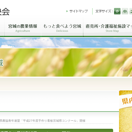
県農協青年連盟「平成27年度手作り看板宮城県コンクール」開催