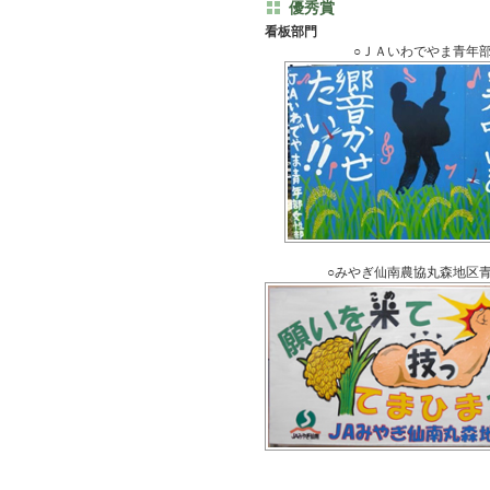
優秀賞
看板部門
○ＪＡいわでやま青年
○みやぎ仙南農協丸森地区