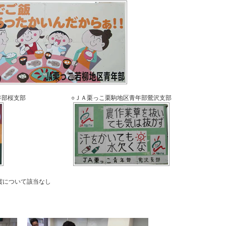
年部桜支部
○ＪＡ栗っこ栗駒地区青年部鶯沢支部
賞について該当なし