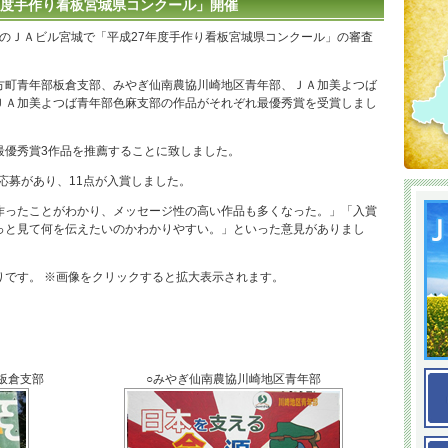
年度手作り看板宮城県コンクール」開催
市のＪＡビル宮城で「平成27年度手作り看板宮城県コンクール」の審査
町青年部板倉支部、みやぎ仙南農協川崎地区青年部、ＪＡ加美よつば
ＪＡ加美よつば青年部色麻支部の作品がそれぞれ最優秀賞を受賞しまし
優秀賞3作品を推薦することに致しました。
応募があり、11点が入賞しました。
ったことがわかり、メッセージ性の高い作品も多くなった。」「入賞
っと見て何を伝えたいのかわかりやすい。」といった意見がありまし
です。 ※画像をクリックすると拡大表示されます。
板倉支部
○みやぎ仙南農協川崎地区青年部