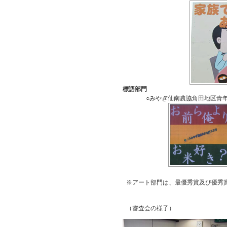
標語部門
○みやぎ仙南農協角田地区青
※アート部門は、最優秀賞及び優秀
（審査会の様子）