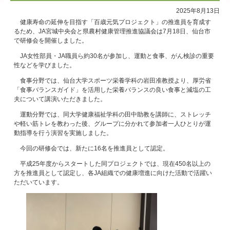
2025年8月13日
サイトマップ
健康寿命の延伸を目指す「百歳元気プロジェクト」の推進員を育成す
るため、JA宮城中央会と県農村健康管理推進協議会は7月18日、仙台市
で研修会を開催しました。
JA女性部員・JA職員ら約30名が参加し、運動と食事、がん検診の重要
性などを学びました。
食事分野では、仙台大学スポーツ栄養学科の岩田准教授より、厚労省
「食事バランスガイド」を活用した栄養バランスの良い食事と減塩の工
夫について講演いただきました。
運動分野では、同大学健康福祉学科の田中助教を講師に、ストレッチ
や軽い筋トレを教わった後、グループに分かれて参加者一人ひとりが運
動指導を行う演習を実施しました。
今回の研修会では、新たに16名を推進員として認定。
平成25年度からスタートした同プロジェクトでは、現在450名以上の
方を推進員として認定し、各JA組織での健康増進に向けた活動で活躍い
ただいています。