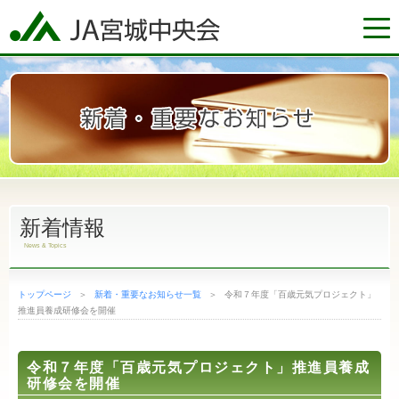
トップページ
ＪＡグループ宮城
もっと食べよう宮城
新着情報
News & Topics
宮城の農業情報
トップページ
＞
新着・重要なお知らせ一覧
＞
令和７年度「百歳元気プロジェクト」
推進員養成研修会を開催
令和７年度「百歳元気プロジェクト」推進員養成
ＪＡ直売所・介護施設マップ
新着・重要なお知らせ一覧
研修会を開催